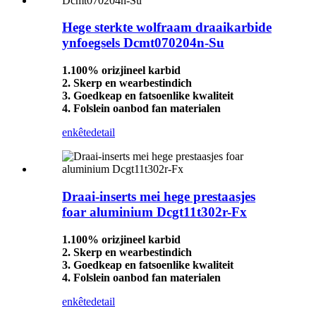
Hege sterkte wolfraam draaikarbide
ynfoegsels Dcmt070204n-Su
1.100% orizjineel karbid
2. Skerp en wearbestindich
3. Goedkeap en fatsoenlike kwaliteit
4. Folslein oanbod fan materialen
enkête
detail
Draai-inserts mei hege prestaasjes
foar aluminium Dcgt11t302r-Fx
1.100% orizjineel karbid
2. Skerp en wearbestindich
3. Goedkeap en fatsoenlike kwaliteit
4. Folslein oanbod fan materialen
enkête
detail