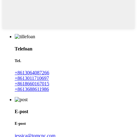
Telefoan
Tel.
+8613064087266
+8613011710697
+8618660167015
+8613688611986
E-post
E-post
jessica@tomcnc.com