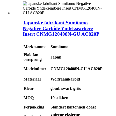
Japanske fabrikant Sumitomo
Negative Carbide Yndeksearbere
Insert CNMG120408N-GU AC820P
Merknamme
Sumitomo
Plak fan
Japan
oarsprong
Modelnûmer
CNMG120408N-GU AC820P
Materiaal
Wolfraamkarbid
Kleur
goud, swart, griis
MOQ
10 stikken
Ferpakking
Standert kartonnen doaze
ynterne eksterne