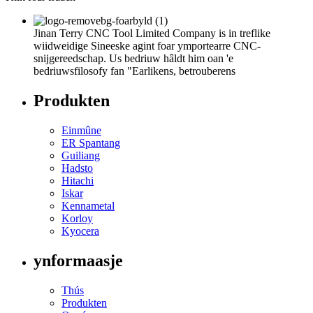
Jinan Terry CNC Tool Limited Company is in treflike
wiidweidige Sineeske agint foar ymportearre CNC-
snijgereedschap. Us bedriuw hâldt him oan 'e
bedriuwsfilosofy fan "Earlikens, betrouberens
Produkten
Einmûne
ER Spantang
Guiliang
Hadsto
Hitachi
Iskar
Kennametal
Korloy
Kyocera
ynformaasje
Thús
Produkten