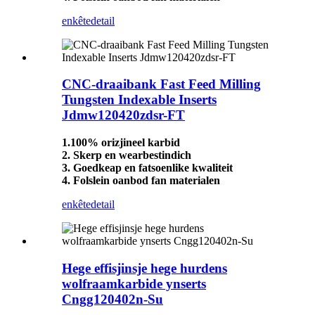
enkête
detail
CNC-draaibank Fast Feed Milling
Tungsten Indexable Inserts
Jdmw120420zdsr-FT
1.100% orizjineel karbid
2. Skerp en wearbestindich
3. Goedkeap en fatsoenlike kwaliteit
4. Folslein oanbod fan materialen
enkête
detail
Hege effisjinsje hege hurdens
wolfraamkarbide ynserts
Cngg120402n-Su