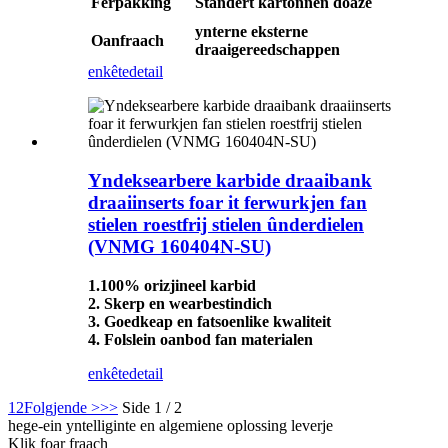
Ferpakking
Standert kartonnen doaze
ynterne eksterne
Oanfraach
draaigereedschappen
enkête
detail
Yndeksearbere karbide draaibank
draaiinserts foar it ferwurkjen fan
stielen roestfrij stielen ûnderdielen
(VNMG 160404N-SU)
1.100% orizjineel karbid
2. Skerp en wearbestindich
3. Goedkeap en fatsoenlike kwaliteit
4. Folslein oanbod fan materialen
enkête
detail
1
2
Folgjende >
>>
Side 1 / 2
hege-ein yntelliginte en algemiene oplossing leverje
Klik foar fraach