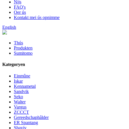
Nijs
FAQ's
Oer ús
Kontakt mei ús opnimme
English
Thús
Produkten
Sumitomo
Kategoryen
Einmûne
Iskar
Kennametal
Sandvik
Seko
Walter
Vargus
ZCCCT
Gereedschaphâlder
ER Spantang
Shaviv