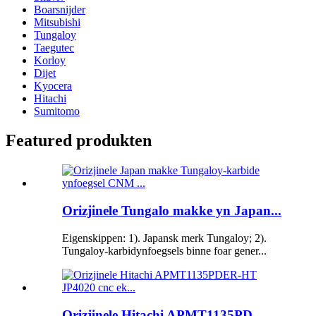
Boarsnijder
Mitsubishi
Tungaloy
Taegutec
Korloy
Dijet
Kyocera
Hitachi
Sumitomo
Featured produkten
Orizjinele Tungalo makke yn Japan...
Eigenskippen: 1). Japansk merk Tungaloy; 2).
Tungaloy-karbidynfoegsels binne foar gener...
Orizjinele Hitachi APMT1135PD...