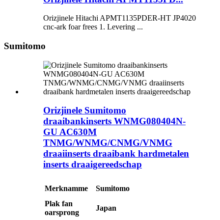
Orizjinele Hitachi APMT1135PDER-HT JP4020
cnc-ark foar frees 1. Levering ...
Sumitomo
Orizjinele Sumitomo
draaibankinserts WNMG080404N-
GU AC630M
TNMG/WNMG/CNMG/VNMG
draaiinserts draaibank hardmetalen
inserts draaigereedschap
Merknamme
Sumitomo
Plak fan
Japan
oarsprong