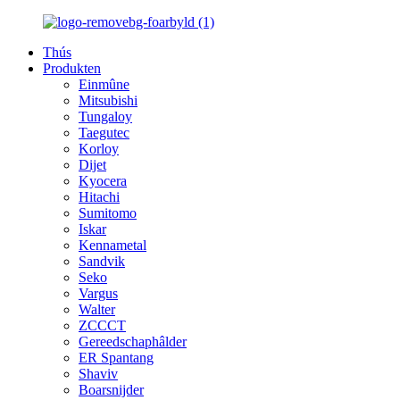
Thús
Produkten
Einmûne
Mitsubishi
Tungaloy
Taegutec
Korloy
Dijet
Kyocera
Hitachi
Sumitomo
Iskar
Kennametal
Sandvik
Seko
Vargus
Walter
ZCCCT
Gereedschaphâlder
ER Spantang
Shaviv
Boarsnijder