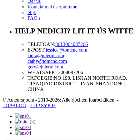
Oer ús
Kontakt mei ús opnimme
Nijs
FAQ's
HELP NEDICH? LIT IT ÚS WITTE
TELEFOAN:
8613064087266
E-POST:
jessica@tomcnc.com
laura@jnterui.com
cathy@tomcnc.com
gery@jnterui.com
WHATSAPP:
13064087266
TAFOEGJE:
NO.198, LISHAN NORTH ROAD,
TIANQIAO DISTRICT, JINAN, SHANDONG,
CHINA
© Auteursrjocht - 2010-2026: Alle rjochten foarbehâlden.
-
TOPBLOG
-
TOP SYKJE