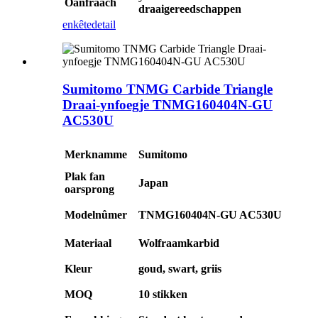
Oanfraach
draaigereedschappen
enkête
detail
Sumitomo TNMG Carbide Triangle
Draai-ynfoegje TNMG160404N-GU
AC530U
Merknamme
Sumitomo
Plak fan
Japan
oarsprong
Modelnûmer
TNMG160404N-GU AC530U
Materiaal
Wolfraamkarbid
Kleur
goud, swart, griis
MOQ
10 stikken