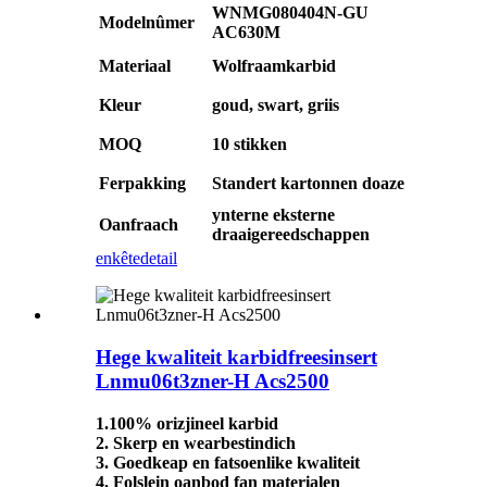
WNMG080404N-GU
Modelnûmer
AC630M
Materiaal
Wolfraamkarbid
Kleur
goud, swart, griis
MOQ
10 stikken
Ferpakking
Standert kartonnen doaze
ynterne eksterne
Oanfraach
draaigereedschappen
enkête
detail
Hege kwaliteit karbidfreesinsert
Lnmu06t3zner-H Acs2500
1.100% orizjineel karbid
2. Skerp en wearbestindich
3. Goedkeap en fatsoenlike kwaliteit
4. Folslein oanbod fan materialen